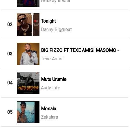
Heskey leader
Tonight
02
Danny Biggreat
BIG FIZZO FT TEXE AMISI MASOMO -
03
Texe Amisi
Mutu Urumie
04
Audy Life
Mosala
05
Zakalara