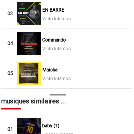
EN BARRE
03
Victo kitamos
Commando
04
Victo kitamos
Maisha
05
Victo kitamos
musiques similaires ...
baby (1)
01