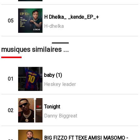
H Dhelka_ _kende_EP_+
05
H-dhelka
musiques similaires ...
baby (1)
01
Heskey leader
Tonight
02
Danny Biggreat
BIG FIZZO FT TEXE AMISI MASOMO -