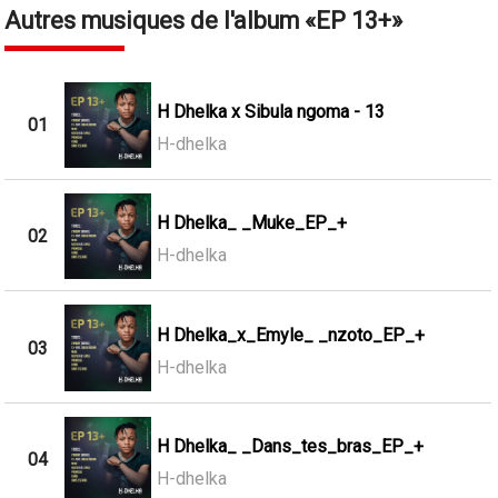
Autres musiques de l'album
EP 13+
H Dhelka x Sibula ngoma - 13
01
H-dhelka
H Dhelka_ _Muke_EP_+
02
H-dhelka
H Dhelka_x_Emyle_ _nzoto_EP_+
03
H-dhelka
H Dhelka_ _Dans_tes_bras_EP_+
04
H-dhelka