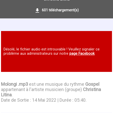
601 téléchargement(s)
Désolé, le fichier audio est introuvable ! Veuillez signaler ce
problème aux administrateurs sur notre
page Facebook
Molongi .mp3
est une musique du rythme
Gospel
appartenant à l'artiste musicien (groupe)
Christina
Litina
.
Date de Sortie : 14 Mai 2022 | Durée : 05:40.