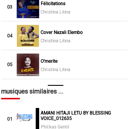
Félicitations
03
Christina Litina
Cover Nazali Elembo
04
Christina Litina
O'merite
05
Christina Litina
musiques similaires ...
AMANI HITAJI LETU BY BLESSING
VOICE_012635
01
Phil.kas Gentil