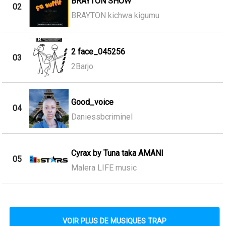
BRAYTON SHOW
02
BRAYTON kichwa kigumu
2 face_045256
03
2Barjo
Good_voice
04
Daniessbcriminel
Cyrax by Tuna taka AMANI
05
Malera LIFE music
VOIR PLUS DE MUSIQUES TRAP