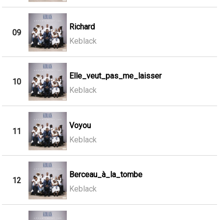
Richard
09
Keblack
Elle_veut_pas_me_laisser
10
Keblack
Voyou
11
Keblack
Berceau_à_la_tombe
12
Keblack