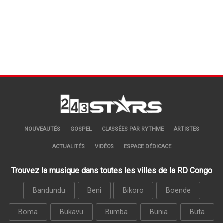
NOUVEAUTÉS
GOSPEL
CLASSÉES PAR RYTHME
ARTISTES
ACTUALITÉS
VIDÉOS
ESPACE DÉDICACE
Trouvez la musique dans toutes les villes de la RD Congo
Bandundu
Beni
Bikoro
Boende
Boma
Bukavu
Bumba
Bunia
Buta