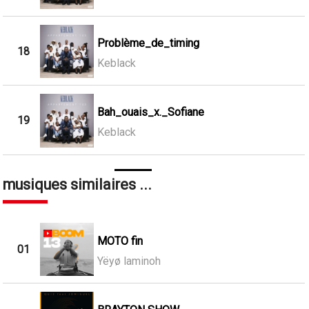
Problème_de_timing
18
Keblack
Bah_ouais_x._Sofiane
19
Keblack
musiques similaires ...
MOTO fin
01
Yëyø laminoh