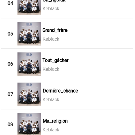
04
Keblack
Grand_frère
05
Keblack
Tout_gâcher
06
Keblack
Dernière_chance
07
Keblack
Ma_religion
08
Keblack