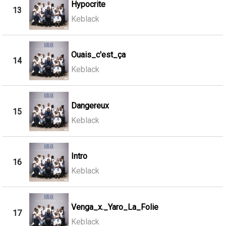
Hypocrite
13
Keblack
Ouais_c'est_ça
14
Keblack
Dangereux
15
Keblack
Intro
16
Keblack
Venga_x._Yaro_La_Folie
17
Keblack