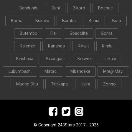
Bandundu
Beni
Bikoro
Boende
Boma
Bukavu
Bumba
Bunia
Buta
Butembo
Fizi
Gbadolite
Goma
Kalemie
Kananga
Kikwit
Kindu
Kinshasa
Kisangani
Kolwezi
Likasi
Lubumbashi
Matadi
Mbandaka
Mbuji-Mayi
Muene-Ditu
Tshikapa
Uvira
Zongo
© Copyright 243Stars 2017 - 2026