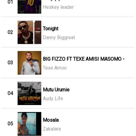
01
Heskey leader
Tonight
02
Danny Biggreat
BIG FIZZO FT TEXE AMISI MASOMO -
03
Texe Amisi
Mutu Urumie
04
Audy Life
Mosala
05
Zakalara