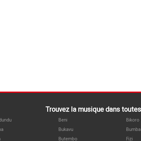
Trouvez la musique dans toutes 
dundu
Beni
Bikoro
ma
Bukavu
Bumba
a
Butembo
Fizi