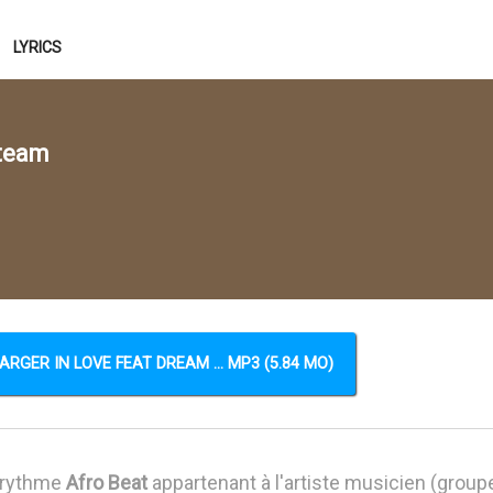
LYRICS
 team
RGER IN LOVE FEAT DREAM ... MP3 (5.84 MO)
 rythme
Afro Beat
appartenant à l'artiste musicien (group