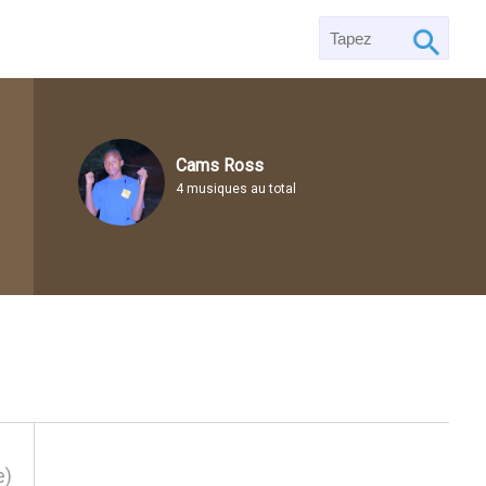
Cams Ross
4 musiques au total
e)