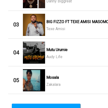
Danny Biggreat
BIG FIZZO FT TEXE AMISI MASOMO
03
Texe Amisi
Mutu Urumie
04
Audy Life
Mosala
05
Zakalara