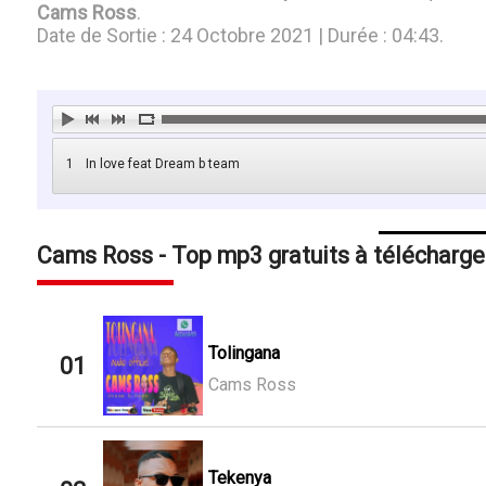
Cams Ross
.
Date de Sortie : 24 Octobre 2021 | Durée : 04:43.
1
In love feat Dream b team
Cams Ross - Top mp3 gratuits à télécharge
Tolingana
01
Cams Ross
Tekenya