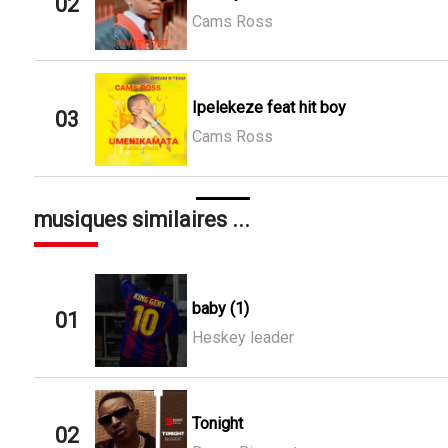
02
Cams Ross
Ipelekeze feat hit boy
03
Cams Ross
musiques similaires ...
baby (1)
01
Heskey leader
Tonight
02