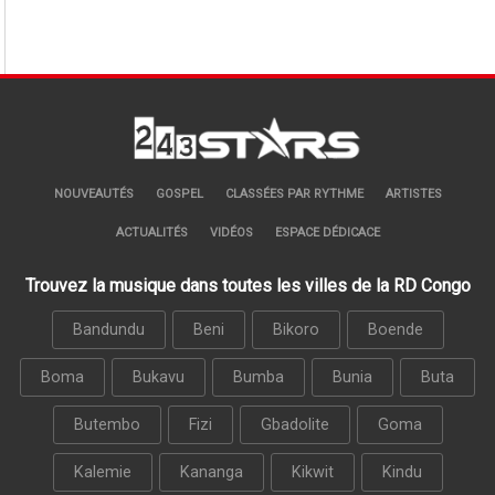
NOUVEAUTÉS
GOSPEL
CLASSÉES PAR RYTHME
ARTISTES
ACTUALITÉS
VIDÉOS
ESPACE DÉDICACE
Trouvez la musique dans toutes les villes de la RD Congo
Bandundu
Beni
Bikoro
Boende
Boma
Bukavu
Bumba
Bunia
Buta
Butembo
Fizi
Gbadolite
Goma
Kalemie
Kananga
Kikwit
Kindu