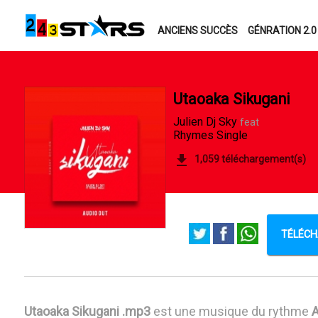
ANCIENS SUCCÈS
GÉNRATION 2.0
Utaoaka Sikugani
Julien Dj Sky
feat
Rhymes Single
1,059 téléchargement(s)
TÉLÉCH
Utaoaka Sikugani .mp3
est une musique du rythme
A