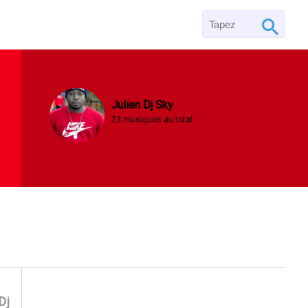
Julien Dj Sky
23 musiques au total
Dj