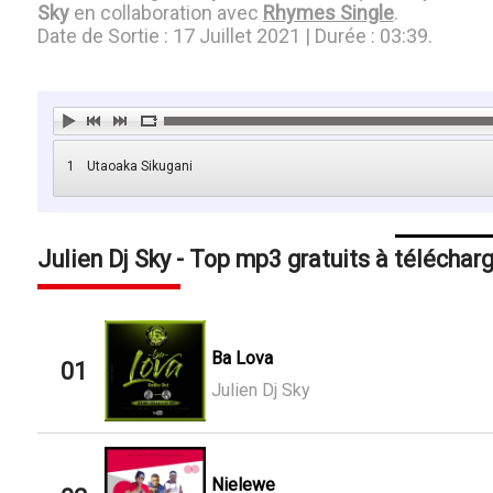
Sky
en collaboration avec
Rhymes Single
.
Date de Sortie : 17 Juillet 2021 | Durée : 03:39.
1
Utaoaka Sikugani
Julien Dj Sky - Top mp3 gratuits à téléchar
Ba Lova
01
Julien Dj Sky
Nielewe