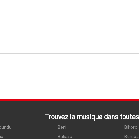
Trouvez la musique dans toutes 
dundu
Beni
Bikoro
ma
Bukavu
Bumba