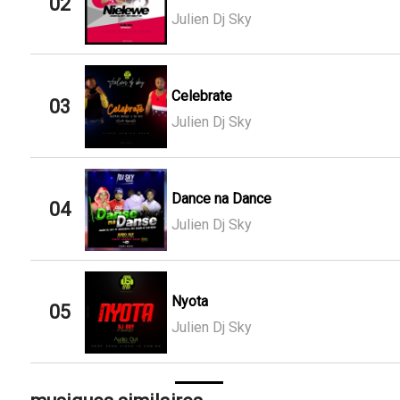
02
Julien Dj Sky
Celebrate
03
Julien Dj Sky
Dance na Dance
04
Julien Dj Sky
Nyota
05
Julien Dj Sky