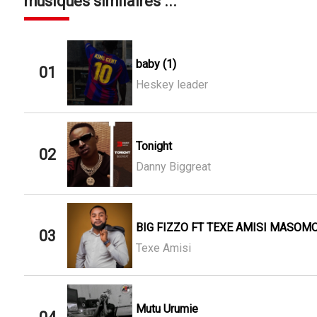
musiques similaires ...
baby (1)
01
Heskey leader
Tonight
02
Danny Biggreat
BIG FIZZO FT TEXE AMISI MASOMO
03
Texe Amisi
Mutu Urumie