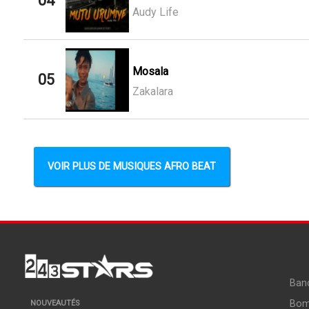
04
Audy Life
Mosala
05
Zakalara
VOIR PLUS DE MUSIQUES AFRO BEAT
Ban
Bo
NOUVEAUTÉS