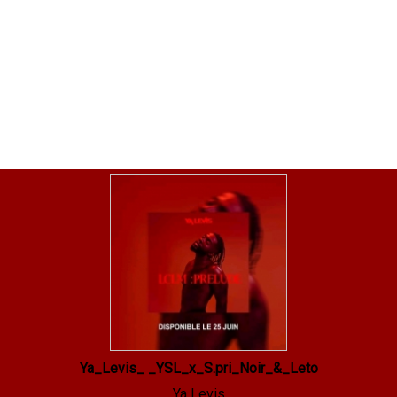
Ya_Levis_ _YSL_x_S.pri_Noir_&_Leto
Ya Levis