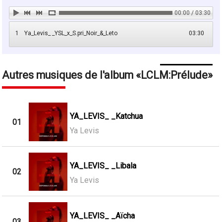
00:00 / 03:30
1
Ya_Levis_ _YSL_x_S.pri_Noir_&_Leto
03:30
Autres musiques de l'album
LCLM:Prélude
YA_LEVIS_ _Katchua
01
Ya Levis
YA_LEVIS_ _Libala
02
Ya Levis
YA_LEVIS_ _Aïcha
03