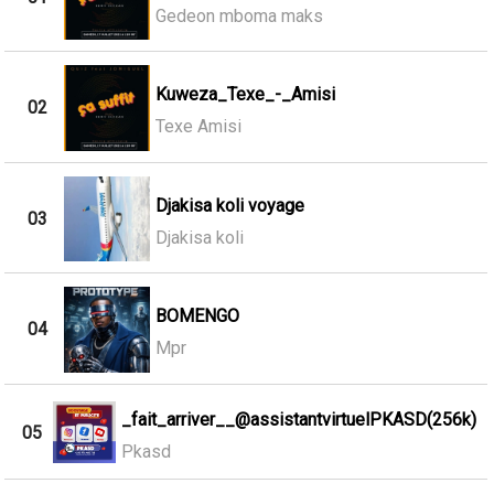
Gedeon mboma maks
Kuweza_Texe_-_Amisi
02
Texe Amisi
Djakisa koli voyage
03
Djakisa koli
BOMENGO
04
Mpr
_fait_arriver__@assistantvirtuelPKASD(256k)
05
Pkasd