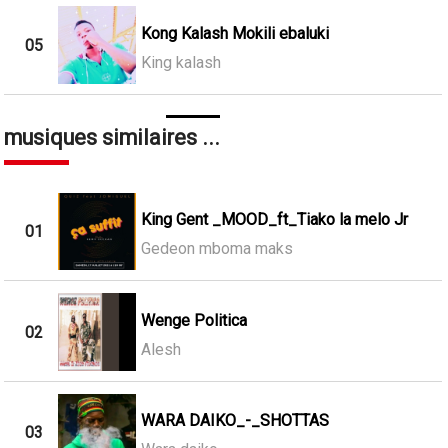
Kong Kalash Mokili ebaluki
05
King kalash
musiques similaires ...
King Gent _MOOD_ft_Tiako la melo Jr
01
Gedeon mboma maks
Wenge Politica
02
Alesh
WARA DAIKO_-_SHOTTAS
03