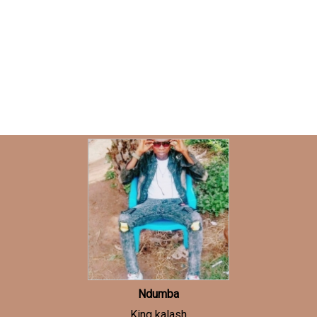
Ndumba
King kalash