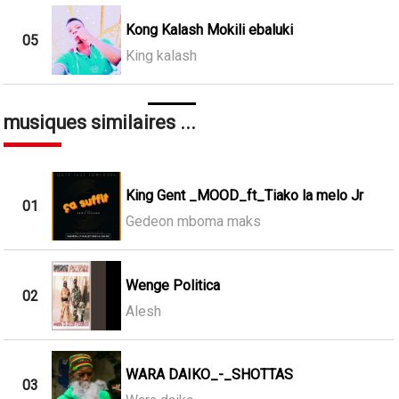
Kong Kalash Mokili ebaluki
05
King kalash
musiques similaires ...
King Gent _MOOD_ft_Tiako la melo Jr
01
Gedeon mboma maks
Wenge Politica
02
Alesh
WARA DAIKO_-_SHOTTAS
03