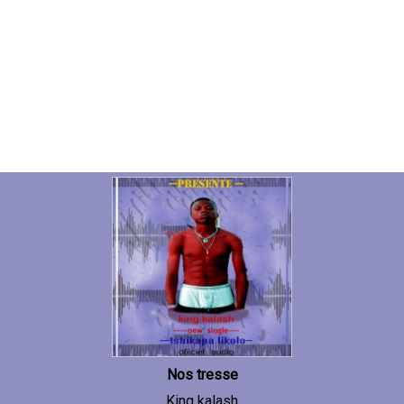
Nos tresse
King kalash