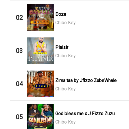
Doze
02
Chibo Key
Plaisir
03
Chibo Key
Zima taa by Jfizzo ZubeWhale
04
Chibo Key
God bless me x J Fizzo Zuzu
05
Chibo Key