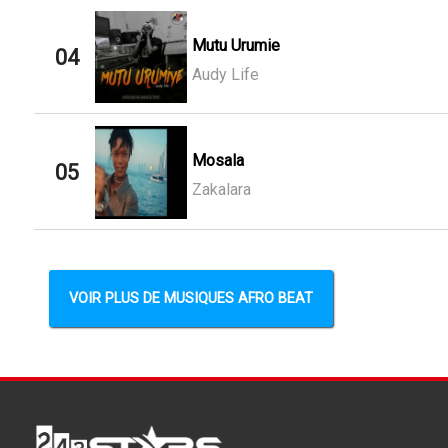
Mutu Urumie
04
Audy Life
Mosala
05
Zakalara
VOIR PLUS DE MUSIQUES AFRO BEAT