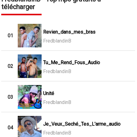
télécharger
Revien_dans_mes_bras
01
FredblandinB
Tu_Me_Rend_Fous_Audio
02
FredblandinB
Unité
03
FredblandinB
Je_Veux_Seché_Tes_L'arme_audio
04
FredblandinB