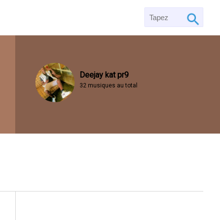
Deejay kat pr9
32 musiques au total