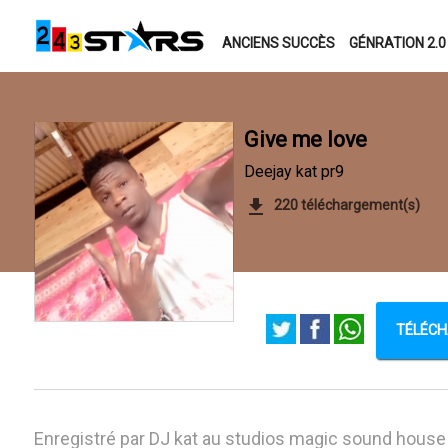
ANCIENS SUCCÈS
GÉNRATION 2.0
Give me love
Deejay kat pr9
220 téléchargement(s)
TÉLÉCH
Enregistré par DJ kat au studios magic sound house