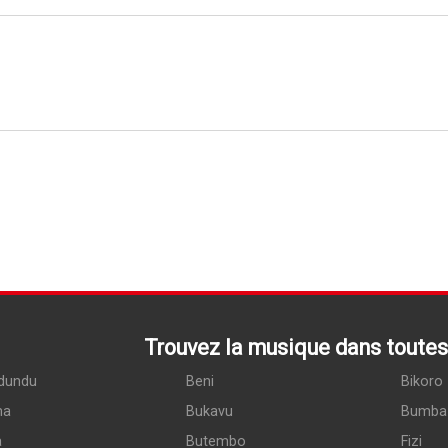
Trouvez la musique dans toutes 
dundu
Beni
Bikoro
ma
Bukavu
Bumba
a
Butembo
Fizi