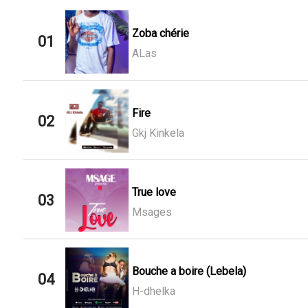
Zoba chérie
01
ALas
Fire
02
Gkj Kinkela
True love
03
Msages
Bouche a boire (Lebela)
04
H-dhelka