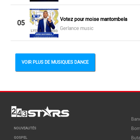
Votez pour moise mantombela
05
Gerlance music
VOIR PLUS DE MUSIQUES DANCE
Ban
Bo
NOUVEAUTÉS
But
GOSPEL