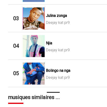
Julina zonga
03
Deejay kat pr9
Njia
04
Deejay kat pr9
Bolingo na nga
05
Deejay kat pr9
musiques similaires ...