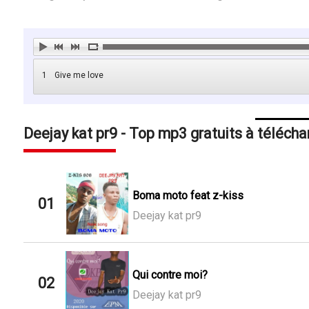
1
Give me love
Deejay kat pr9 - Top mp3 gratuits à télécha
Boma moto feat z-kiss
01
Deejay kat pr9
Qui contre moi?
02
Deejay kat pr9