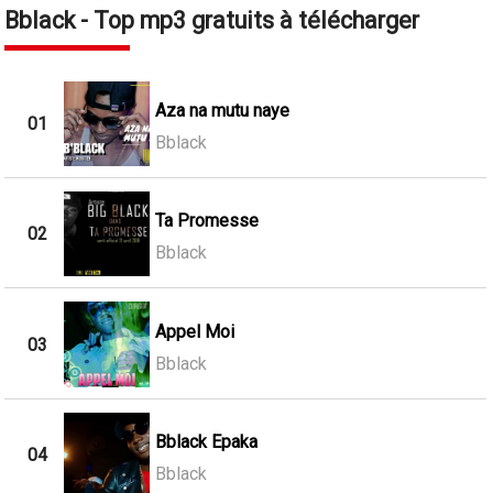
Bblack - Top mp3 gratuits à télécharger
Aza na mutu naye
01
Bblack
Ta Promesse
02
Bblack
Appel Moi
03
Bblack
Bblack Epaka
04
Bblack