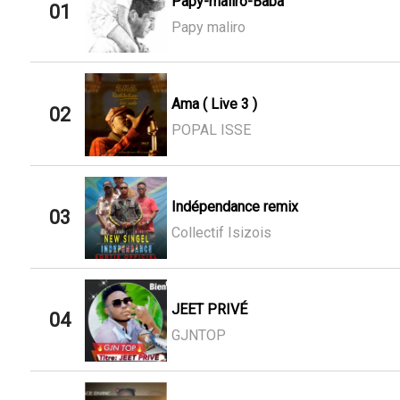
Papy-maliro-Baba
01
Papy maliro
Ama ( Live 3 )
02
POPAL ISSE
Indépendance remix
03
Collectif Isizois
JEET PRIVÉ
04
GJNTOP