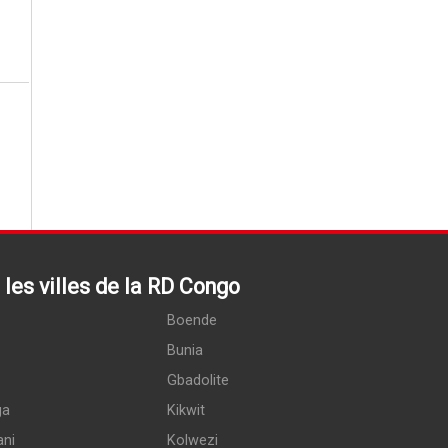
les villes de la RD Congo
Boende
Bunia
Gbadolite
ga
Kikwit
ani
Kolwezi