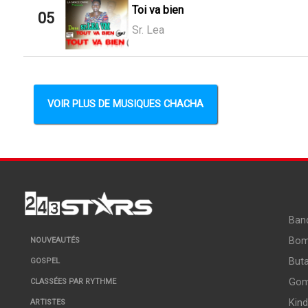
Toi va bien
05
Sr. Lea
VOIR PLUS DE MUSIQUES CHACHA
Ban
Bo
NOUVEAUTÉS
But
GOSPEL
Go
CLASSÉES PAR RYTHME
Kin
ARTISTES