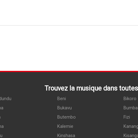
Trouvez la musique dans toutes 
dundu
Beni
Bikoro
ma
Bukavu
Bumba
a
Butembo
Fizi
ma
Kalemie
Kanan
du
Kinshasa
Kisang