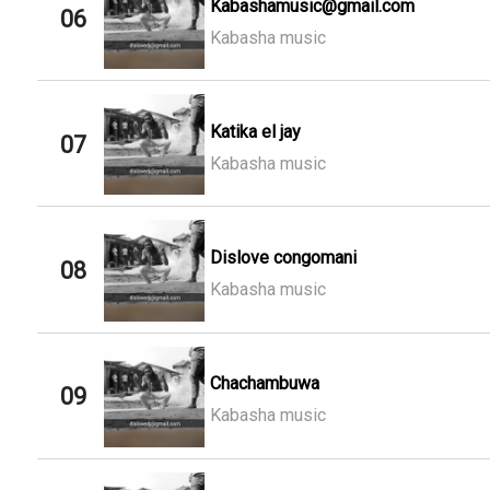
Kabashamusic@gmail.com
06
Kabasha music
Katika el jay
07
Kabasha music
Dislove congomani
08
Kabasha music
Chachambuwa
09
Kabasha music