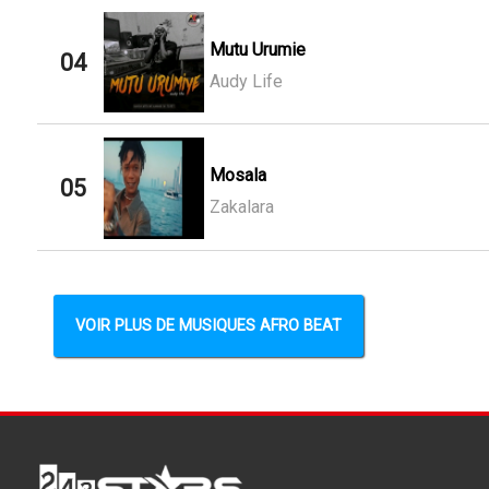
Mutu Urumie
04
Audy Life
Mosala
05
Zakalara
VOIR PLUS DE MUSIQUES AFRO BEAT