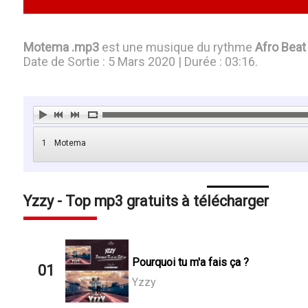
Motema .mp3
est une musique du rythme
Afro Beat
Date de Sortie : 5 Mars 2020 | Durée : 03:16.
1
Motema
Yzzy - Top mp3 gratuits à télécharger
Pourquoi tu m'a fais ça ?
01
Yzzy