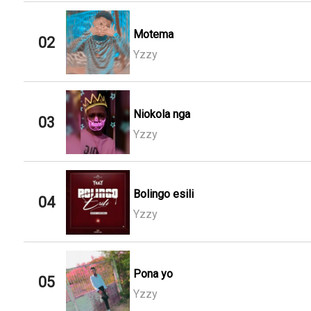
Motema
02
Yzzy
Niokola nga
03
Yzzy
Bolingo esili
04
Yzzy
Pona yo
05
Yzzy