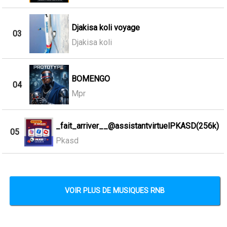
Djakisa koli voyage
03
Djakisa koli
BOMENGO
04
Mpr
_fait_arriver__@assistantvirtuelPKASD(256k)
05
Pkasd
VOIR PLUS DE MUSIQUES RNB