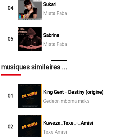
Sukari
04
Mista Faba
Sabrina
05
Mista Faba
musiques similaires ...
King Gent - Destiny (origine)
01
Gedeon mboma maks
Kuweza_Texe_-_Amisi
02
Texe Amisi