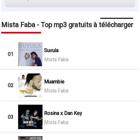
Mista Faba - Top mp3 gratuits à télécharger
Suvula
01
Mista Faba
Muambie
02
Mista Faba
Rosina x Dan Key
03
Mista Faba