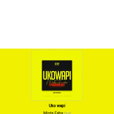
Uko wapi
Mista Faba
feat