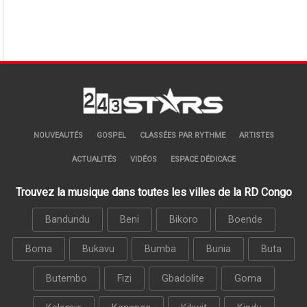
NOUVEAUTÉS
GOSPEL
CLASSÉES PAR RYTHME
ARTISTES
ACTUALITÉS
VIDÉOS
ESPACE DÉDICACE
Trouvez la musique dans toutes les villes de la RD Congo
Bandundu
Beni
Bikoro
Boende
Boma
Bukavu
Bumba
Bunia
Buta
Butembo
Fizi
Gbadolite
Goma