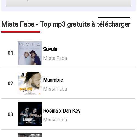
Mista Faba - Top mp3 gratuits à télécharger
Suvula
01
Mista Faba
Muambie
02
Mista Faba
Rosina x Dan Key
03
Mista Faba