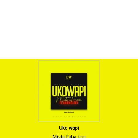
Uko wapi
Mista Faba
feat