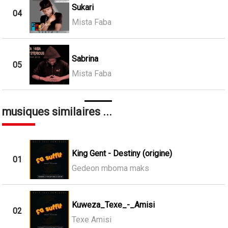
Sukari
04
Mista Faba
Sabrina
05
Mista Faba
musiques similaires ...
King Gent - Destiny (origine)
01
Gedeon mboma maks
Kuweza_Texe_-_Amisi
02
Texe Amisi