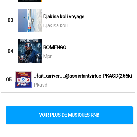
Djakisa koli voyage
03
Djakisa koli
BOMENGO
04
Mpr
_fait_arriver__@assistantvirtuelPKASD(256k)
05
Pkasd
VOIR PLUS DE MUSIQUES RNB