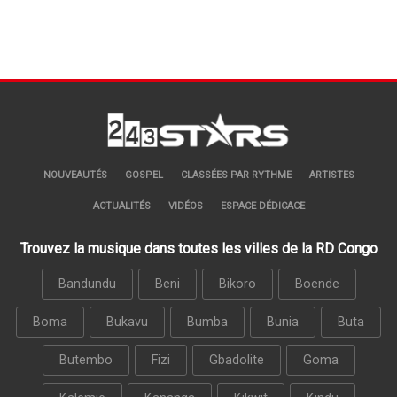
NOUVEAUTÉS
GOSPEL
CLASSÉES PAR RYTHME
ARTISTES
ACTUALITÉS
VIDÉOS
ESPACE DÉDICACE
Trouvez la musique dans toutes les villes de la RD Congo
Bandundu
Beni
Bikoro
Boende
Boma
Bukavu
Bumba
Bunia
Buta
Butembo
Fizi
Gbadolite
Goma