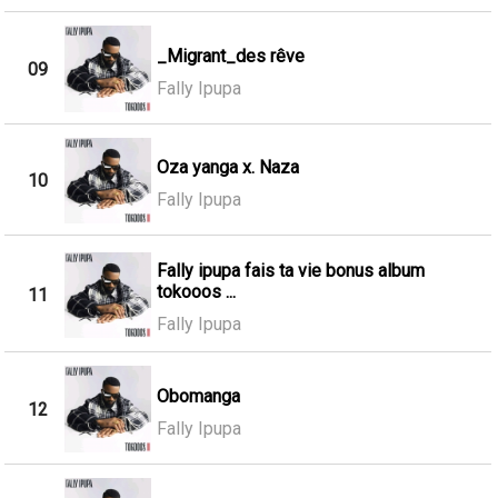
_Migrant_des rêve
09
Fally Ipupa
Oza yanga x. Naza
10
Fally Ipupa
Fally ipupa fais ta vie bonus album
tokooos ...
11
Fally Ipupa
Obomanga
12
Fally Ipupa