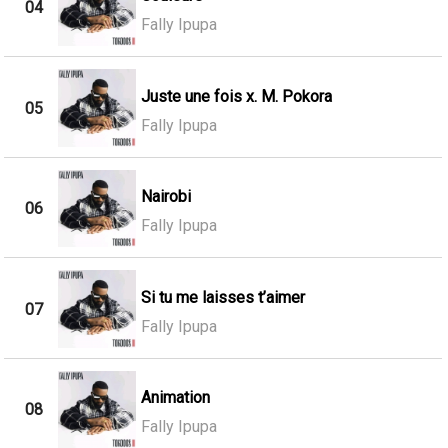
04
Fally Ipupa
Juste une fois x. M. Pokora
05
Fally Ipupa
Nairobi
06
Fally Ipupa
Si tu me laisses t’aimer
07
Fally Ipupa
Animation
08
Fally Ipupa