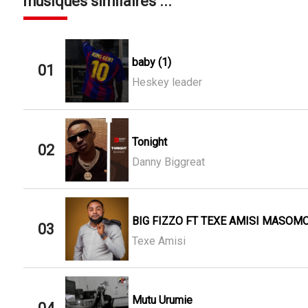
musiques similaires ...
baby (1)
01
Heskey leader
Tonight
02
Danny Biggreat
BIG FIZZO FT TEXE AMISI MASOMO
03
Texe Amisi
Mutu Urumie