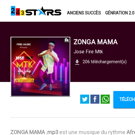
ANCIENS SUCCÈS
GÉNRATION 2.0
ZONGA MAMA
Jose Fire Mtk
206 téléchargement(s)
TÉLÉCH
ZONGA MAMA .mp3
est une musique du rythme
Afr