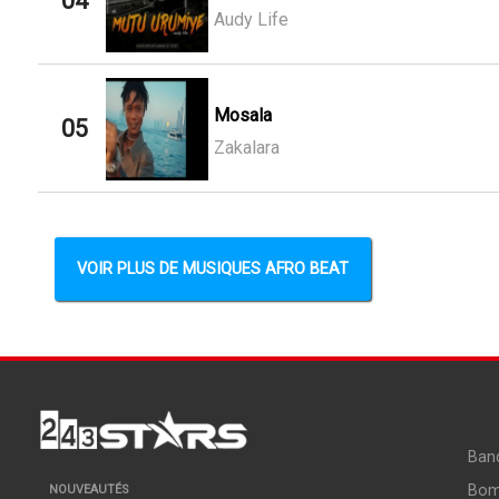
04
Audy Life
Mosala
05
Zakalara
VOIR PLUS DE MUSIQUES AFRO BEAT
Ban
Bo
NOUVEAUTÉS