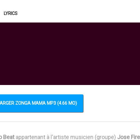
LYRICS
ARGER ZONGA MAMA MP3 (4.66 MO)
o Beat
appartenant à l'artiste musicien (groupe)
Jose Fire