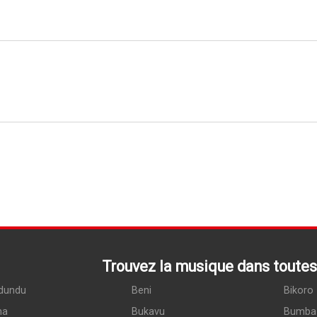
Trouvez la musique dans toutes 
dundu
Beni
Bikoro
ma
Bukavu
Bumba