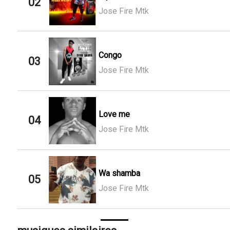
02
Jose Fire Mtk
Congo
03
Jose Fire Mtk
Love me
04
Jose Fire Mtk
Wa shamba
05
Jose Fire Mtk