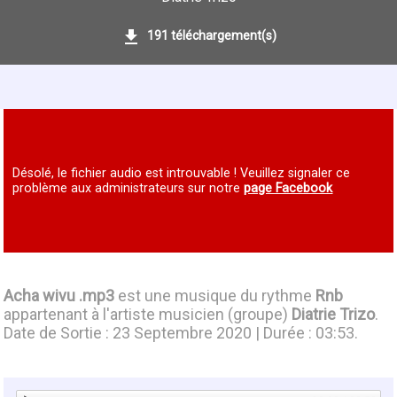
191 téléchargement(s)
Désolé, le fichier audio est introuvable ! Veuillez signaler ce
problème aux administrateurs sur notre
page Facebook
Acha wivu .mp3
est une musique du rythme
Rnb
appartenant à l'artiste musicien (groupe)
Diatrie Trizo
.
Date de Sortie : 23 Septembre 2020 | Durée : 03:53.