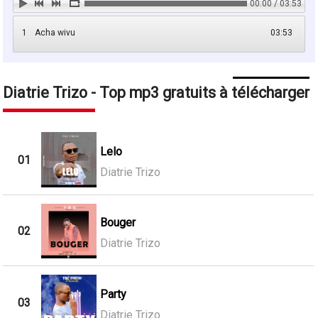
00:00 / 03:53
1
Acha wivu
03:53
Diatrie Trizo - Top mp3 gratuits à télécharger
Lelo
01
Diatrie Trizo
Bouger
02
Diatrie Trizo
Party
03
Diatrie Trizo