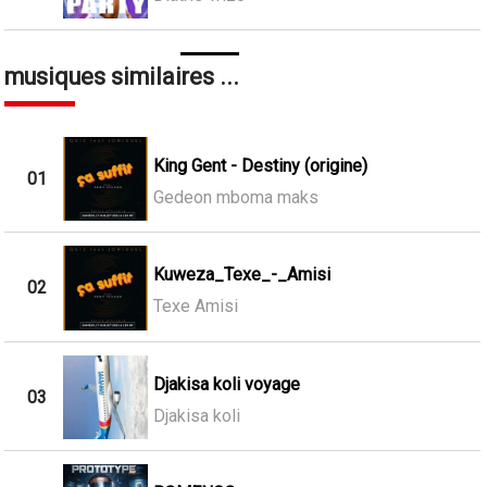
musiques similaires ...
King Gent - Destiny (origine)
01
Gedeon mboma maks
Kuweza_Texe_-_Amisi
02
Texe Amisi
Djakisa koli voyage
03
Djakisa koli