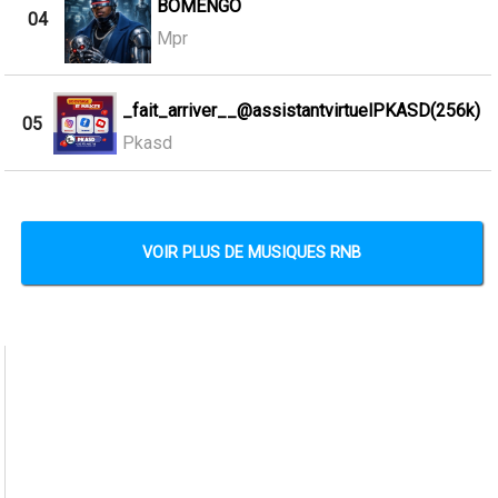
BOMENGO
04
Mpr
_fait_arriver__@assistantvirtuelPKASD(256k)
05
Pkasd
VOIR PLUS DE MUSIQUES RNB