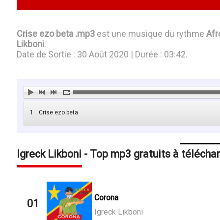
Crise ezo beta .mp3
est une musique du rythme
Afr
Likboni
.
Date de Sortie : 30 Août 2020 | Durée : 03:42.
1
Crise ezo beta
Igreck Likboni - Top mp3 gratuits à télécha
Corona
01
Igreck Likboni