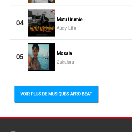
Mutu Urumie
04
Audy Life
Mosala
05
Zakalara
VOIR PLUS DE MUSIQUES AFRO BEAT