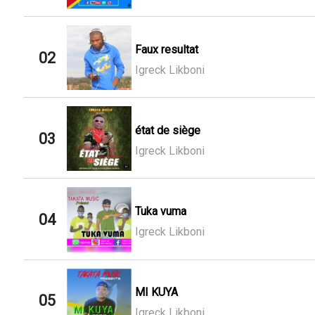
Faux resultat
02
Igreck Likboni
état de siège
03
Igreck Likboni
Tuka vuma
04
Igreck Likboni
MI KUYA
05
Igreck Likboni