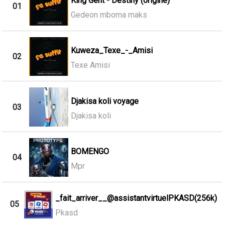
King Gent - Destiny (origine)
01
Gedeon mboma maks
Kuweza_Texe_-_Amisi
02
Texe Amisi
Djakisa koli voyage
03
Djakisa koli
BOMENGO
04
Mpr
_fait_arriver__@assistantvirtuelPKASD(256k)
05
Pkasd