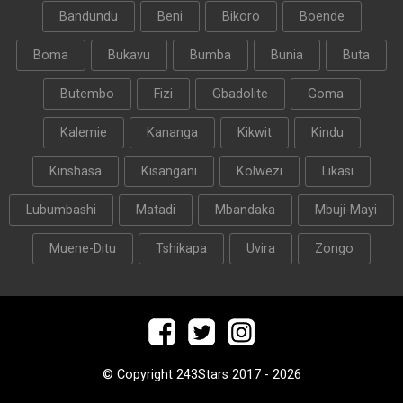
Bandundu
Beni
Bikoro
Boende
Boma
Bukavu
Bumba
Bunia
Buta
Butembo
Fizi
Gbadolite
Goma
Kalemie
Kananga
Kikwit
Kindu
Kinshasa
Kisangani
Kolwezi
Likasi
Lubumbashi
Matadi
Mbandaka
Mbuji-Mayi
Muene-Ditu
Tshikapa
Uvira
Zongo
© Copyright 243Stars 2017 - 2026