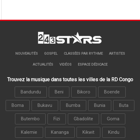
NOUVEAUTÉS
GOSPEL
CLASSÉES PAR RYTHME
ARTISTES
ACTUALITÉS
VIDÉOS
ESPACE DÉDICACE
Trouvez la musique dans toutes les villes de la RD Congo
Bandundu
Beni
Bikoro
Boende
Boma
Bukavu
Bumba
Bunia
Buta
Butembo
Fizi
Gbadolite
Goma
Kalemie
Kananga
Kikwit
Kindu