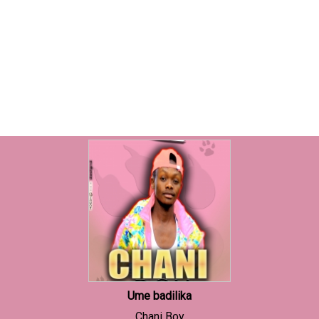
Ume badilika
Chani Boy