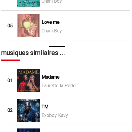
Chani Boy
Love me
05
Chani Boy
musiques similaires ...
Madame
01
Laurette la Perle
TM
02
Exoboy Kavy