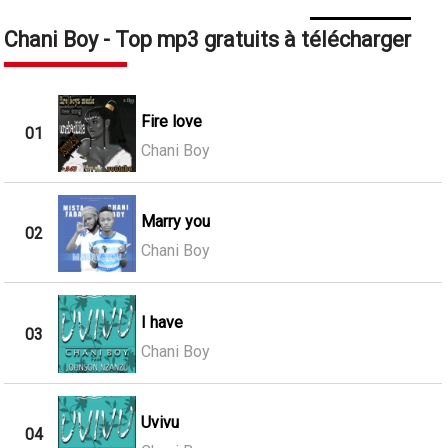
Chani Boy - Top mp3 gratuits à télécharger
Fire love
01
Chani Boy
Marry you
02
Chani Boy
I have
03
Chani Boy
Uvivu
04