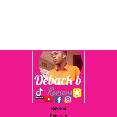
Reviens
Deback b