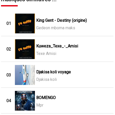
King Gent - Destiny (origine)
01
Gedeon mboma maks
Kuweza_Texe_-_Amisi
02
Texe Amisi
Djakisa koli voyage
03
Djakisa koli
BOMENGO
04
Mpr