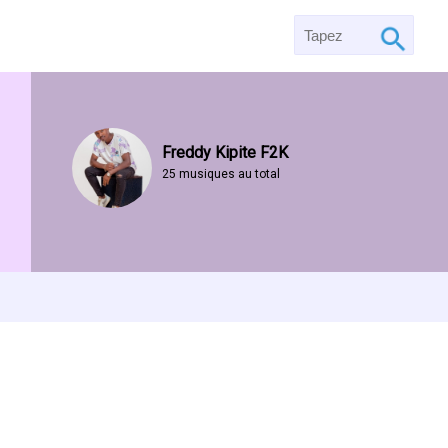
Freddy Kipite F2K
25 musiques au total