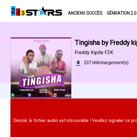
ANCIENS SUCCÈS
GÉNRATION 2.0
Tingisha by Freddy ki
Freddy Kipite F2K
237 téléchargement(s)
Désolé, le fichier audio est introuvable ! Veuillez signaler ce