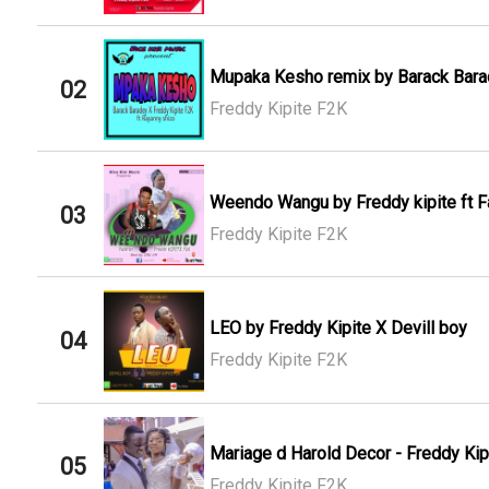
Mupaka Kesho remix by Barack Barade
02
Freddy Kipite F2K
Weendo Wangu by Freddy kipite ft Fa
03
Freddy Kipite F2K
LEO by Freddy Kipite X Devill boy
04
Freddy Kipite F2K
Mariage d Harold Decor - Freddy Kipit
05
Freddy Kipite F2K