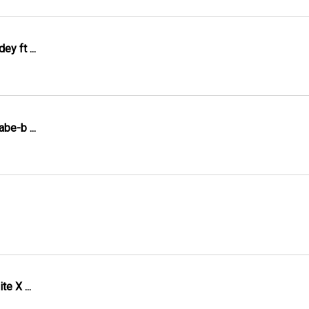
y ft ...
be-b ...
e X ...