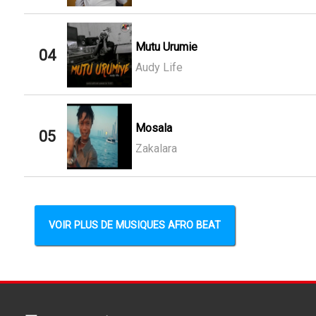
Mutu Urumie
04
Audy Life
Mosala
05
Zakalara
VOIR PLUS DE MUSIQUES AFRO BEAT