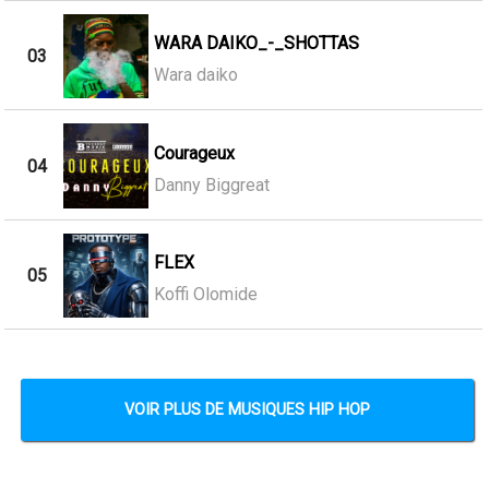
WARA DAIKO_-_SHOTTAS
03
Wara daiko
Courageux
04
Danny Biggreat
FLEX
05
Koffi Olomide
VOIR PLUS DE MUSIQUES HIP HOP