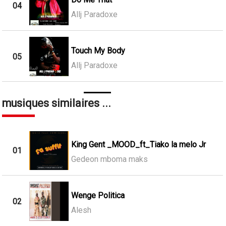
04
Allj Paradoxe
Touch My Body
05
Allj Paradoxe
musiques similaires ...
King Gent _MOOD_ft_Tiako la melo Jr
01
Gedeon mboma maks
Wenge Politica
02
Alesh