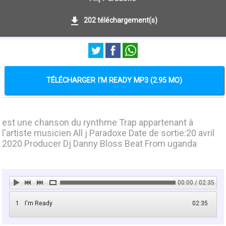
202 téléchargement(s)
TÉLÉCHARGER I'M READY MP3 (2.95 MO)
est une chanson du rynthme Trap appartenant à
l'artiste musicien All j Paradoxe Date de sortie:20 avril
2020 Producer Dj Danny Bloss Beat From uganda
00:00 / 02:35
1
I'm Ready
02:35