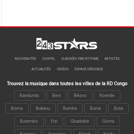
NOUVEAUTÉS
GOSPEL
CLASSÉES PAR RYTHME
ARTISTES
ACTUALITÉS
VIDÉOS
ESPACE DÉDICACE
Trouvez la musique dans toutes les villes de la RD Congo
Bandundu
Beni
Bikoro
Boende
Boma
Bukavu
Bumba
Bunia
Buta
Butembo
Fizi
Gbadolite
Goma