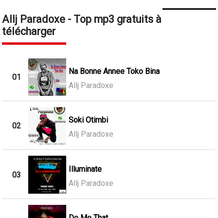
Allj Paradoxe - Top mp3 gratuits à
télécharger
Na Bonne Annee Toko Bina
01
Allj Paradoxe
Soki Otimbi
02
Allj Paradoxe
Illuminate
03
Allj Paradoxe
Do Me That