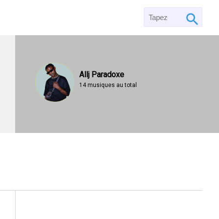
Allj Paradoxe
14 musiques au total