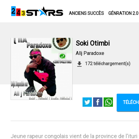
ANCIENS SUCCÈS
GÉNRATION 2.0
Soki Otimbi
Allj Paradoxe
172 téléchargement(s)
TÉLÉCH
Jeune rapeur congolais vient de la province de l'ituri