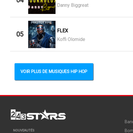
04
Danny Biggreat
FLEX
05
Koffi Olomide
VOIR PLUS DE MUSIQUES HIP HOP
Ban
Bo
NOUVEAUTÉS