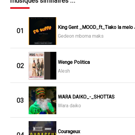
musiques similaires ...
King Gent _MOOD_ft_Tiako la melo 
01
Gedeon mboma maks
Wenge Politica
02
Alesh
WARA DAIKO_-_SHOTTAS
03
Wara daiko
Courageux