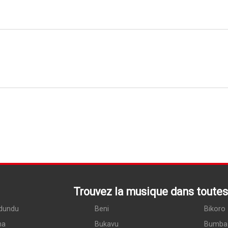
Trouvez la musique dans toutes 
dundu
Beni
Bikoro
ma
Bukavu
Bumba