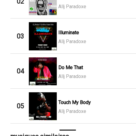
02
Allj Paradoxe
Illuminate
03
Allj Paradoxe
Do Me That
04
Allj Paradoxe
Touch My Body
05
Allj Paradoxe