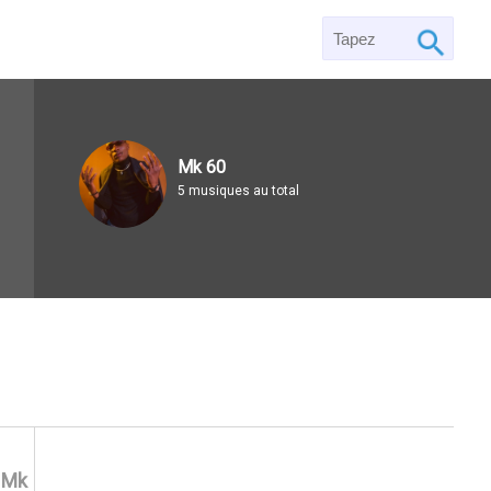
Mk 60
5 musiques au total
)
Mk