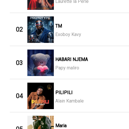
Laurette la Perle
TM
02
Exoboy Kavy
HABARI NJEMA
03
Papy maliro
PILIPILI
04
Alain Kambale
Maria