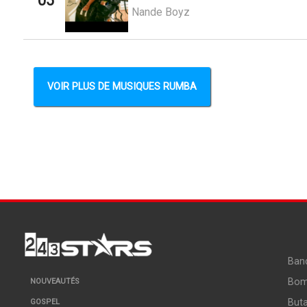
05
Nande Boyz
VOIR PLUS DE MUSIQUES RUMBA
Ban
Bo
NOUVEAUTÉS
But
GOSPEL