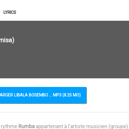
LYRICS
misa)
ARGER LIBALA BOSEMBO ... MP3 (8.25 MO)
u rythme
Rumba
appartenant à l'artiste musicien (groupe