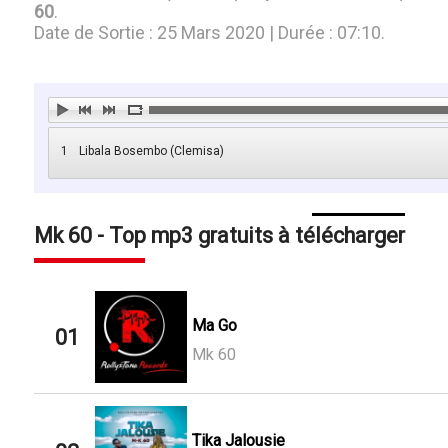
60
.
Date de Sortie : 25 Mars 2020 | Durée : 07:10.
1
Libala Bosembo (Clemisa)
Mk 60 - Top mp3 gratuits à télécharger
Ma Go
01
Mk 60
Tika Jalousie