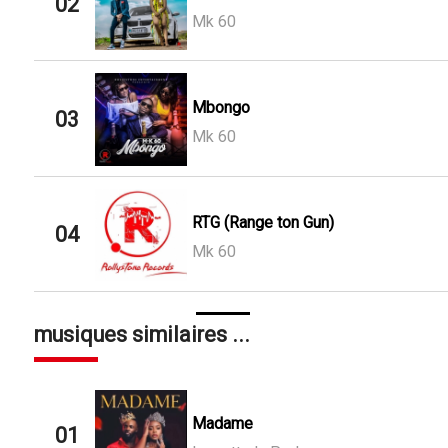
02
Mk 60
Mbongo
03
Mk 60
RTG (Range ton Gun)
04
Mk 60
musiques similaires ...
Madame
01