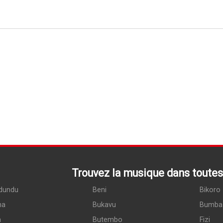
Trouvez la musique dans toutes 
dundu
Beni
Bikoro
ma
Bukavu
Bumba
a
Butembo
Fizi