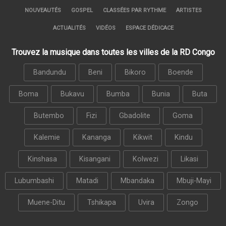
NOUVEAUTÉS
GOSPEL
CLASSÉES PAR RYTHME
ARTISTES
ACTUALITÉS
VIDÉOS
ESPACE DÉDICACE
Trouvez la musique dans toutes les villes de la RD Congo
Bandundu
Beni
Bikoro
Boende
Boma
Bukavu
Bumba
Bunia
Buta
Butembo
Fizi
Gbadolite
Goma
Kalemie
Kananga
Kikwit
Kindu
Kinshasa
Kisangani
Kolwezi
Likasi
Lubumbashi
Matadi
Mbandaka
Mbuji-Mayi
Muene-Ditu
Tshikapa
Uvira
Zongo