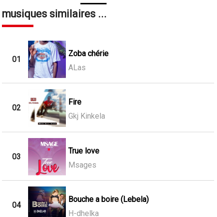
musiques similaires ...
Zoba chérie
01
ALas
Fire
02
Gkj Kinkela
True love
03
Msages
Bouche a boire (Lebela)
04
H-dhelka