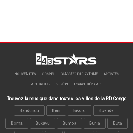
NOUVEAUTÉS
GOSPEL
CLASSÉES PAR RYTHME
ARTISTES
ACTUALITÉS
VIDÉOS
ESPACE DÉDICACE
Trouvez la musique dans toutes les villes de la RD Congo
Bandundu
Beni
Bikoro
Boende
Boma
Bukavu
Bumba
Bunia
Buta