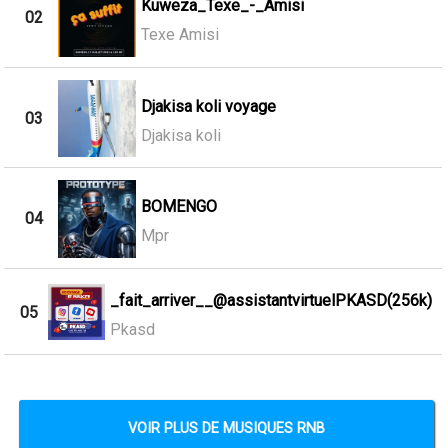
Kuweza_Texe_-_Amisi
02
Texe Amisi
Djakisa koli voyage
03
Djakisa koli
BOMENGO
04
Mpr
_fait_arriver__@assistantvirtuelPKASD(256k)
05
Pkasd
VOIR PLUS DE MUSIQUES RNB