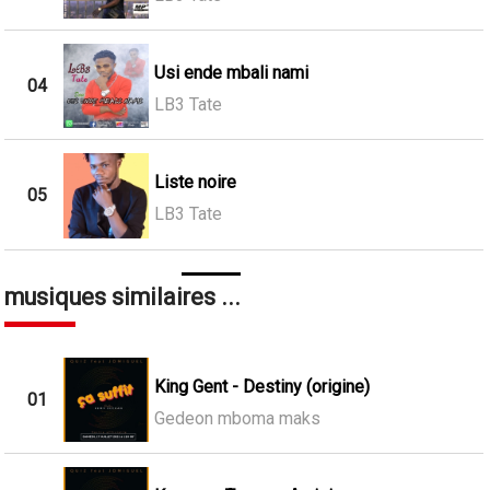
Usi ende mbali nami
04
LB3 Tate
Liste noire
05
LB3 Tate
musiques similaires ...
King Gent - Destiny (origine)
01
Gedeon mboma maks