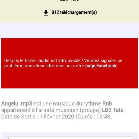
812 téléchargement(s)
Désolé, le fichier audio est introuvable ! Veuillez signaler ce
problème aux administrateurs sur notre
page Facebook
Angelu .mp3
est une musique du rythme
Rnb
appartenant à l'artiste musicien (groupe)
LB3 Tate
.
Date de Sortie : 1 Février 2020 | Durée : 03:43.