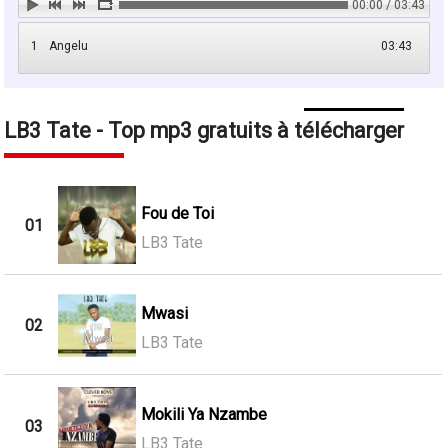
00:00 / 03:43
1
Angelu
03:43
LB3 Tate - Top mp3 gratuits à télécharger
Fou de Toi
01
LB3 Tate
Mwasi
02
LB3 Tate
Mokili Ya Nzambe
03
LB3 Tate