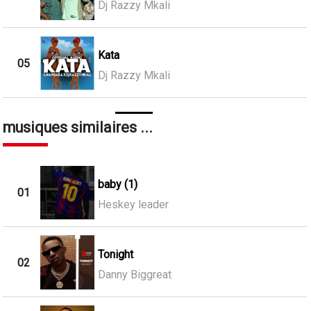
Dj Razzy Mkali
Kata
05
Dj Razzy Mkali
musiques similaires ...
baby (1)
01
Heskey leader
Tonight
02
Danny Biggreat