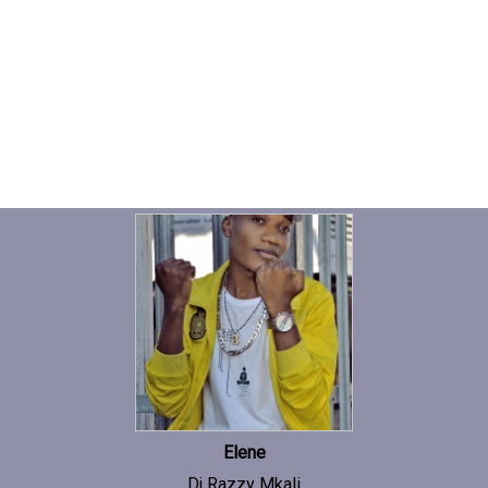
Elene
Dj Razzy Mkali