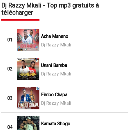
Dj Razzy Mkali - Top mp3 gratuits à
télécharger
Acha Maneno
01
Dj Razzy Mkali
Unani Bamba
02
Dj Razzy Mkali
Fimbo Chapa
03
Dj Razzy Mkali
Kamata Shogo
04