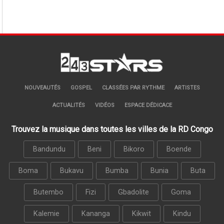
NOUVEAUTÉS
GOSPEL
CLASSÉES PAR RYTHME
ARTISTES
ACTUALITÉS
VIDÉOS
ESPACE DÉDICACE
Trouvez la musique dans toutes les villes de la RD Congo
Bandundu
Beni
Bikoro
Boende
Boma
Bukavu
Bumba
Bunia
Buta
Butembo
Fizi
Gbadolite
Goma
Kalemie
Kananga
Kikwit
Kindu