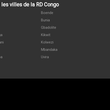
les villes de la RD Congo
Boende
Bunia
Gbadolite
ga
Kikwit
ani
Kolwezi
Mbandaka
pa
Uvira