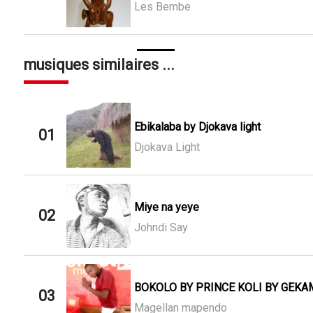
Les Bembe
musiques similaires ...
Ebikalaba by Djokava light
01
Djokava Light
Miye na yeye
02
Johndi Say
BOKOLO BY PRINCE KOLI BY GEKA
03
Magellan mapendo