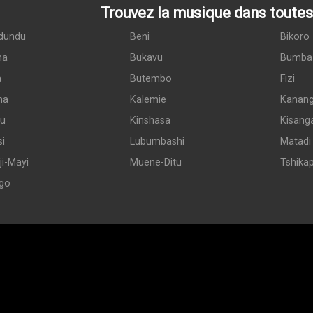
Trouvez la musique dans toutes 
dundu
Beni
Bikoro
ma
Bukavu
Bumba
a
Butembo
Fizi
ma
Kalemie
Kanan
du
Kinshasa
Kisang
si
Lubumbashi
Matadi
i-Mayi
Muene-Ditu
Tshika
go