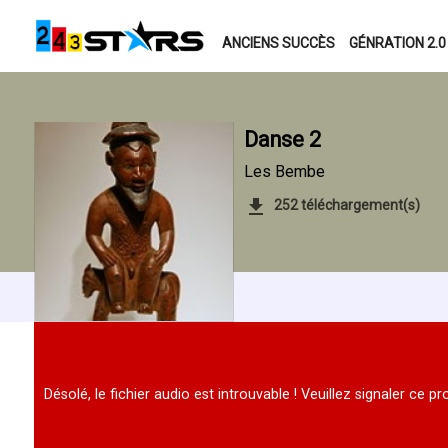
ANCIENS SUCCÈS
GÉNRATION 2.0
Danse 2
Les Bembe
252 téléchargement(s)
Désolé, le fichier audio est introuvable ! Veuillez signaler ce