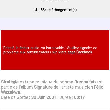
334 téléchargement(s)
Désolé, le fichier audio est introuvable ! Veuillez signaler ce
problème aux administrateurs sur notre
page Facebook
Stratégie
est une musique du rythme
Rumba
faisant
partie de l'album
Signature
de l'artiste musicien
Félix
Wazekwa
.
Date de Sortie :
30 Juin 2001
| Durée :
08:17