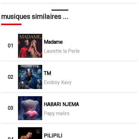
musiques similaires ...
Madame
01
Laurette la Perle
TM
02
Exoboy Kavy
HABARI NJEMA
03
Papy maliro
PILIPILI