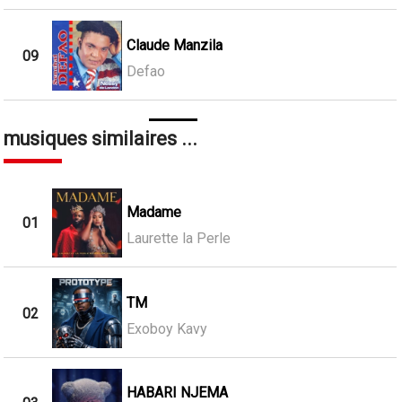
Claude Manzila
09
Defao
musiques similaires ...
Madame
01
Laurette la Perle
TM
02
Exoboy Kavy
HABARI NJEMA