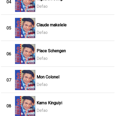
04
Defao
Claude makelele
05
Defao
Place Schengen
06
Defao
Mon Colonel
07
Defao
Kams Kinguiyi
08
Defao