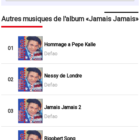
Autres musiques de l'album
Jamais Jamais
Hommage a Pepe Kalle
01
Defao
Nessy de Londre
02
Defao
Jamais Jamais 2
03
Defao
Rigobert Song