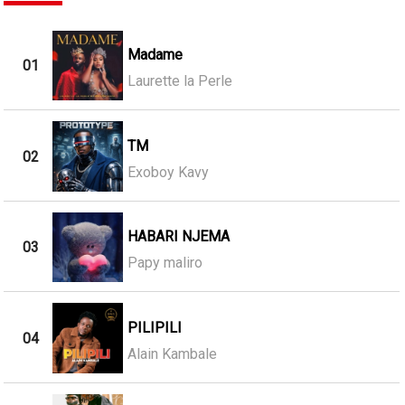
Madame
01
Laurette la Perle
TM
02
Exoboy Kavy
HABARI NJEMA
03
Papy maliro
PILIPILI
04
Alain Kambale