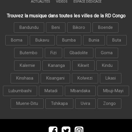
ACTUALITÉS
VIDÉOS
ESPACE DÉDICACE
Trouvez la musique dans toutes les villes de la RD Congo
Bandundu
Beni
Bikoro
Boende
Boma
Bukavu
Bumba
Bunia
Buta
Butembo
Fizi
Gbadolite
Goma
Kalemie
Kananga
Kikwit
Kindu
Kinshasa
Kisangani
Kolwezi
Likasi
Lubumbashi
Matadi
Mbandaka
Mbuji-Mayi
Muene-Ditu
Tshikapa
Uvira
Zongo