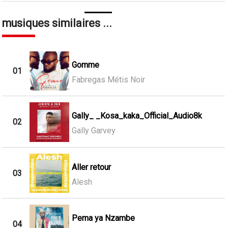
musiques similaires ...
Gomme
01
Fabregas Métis Noir
Gally_ _Kosa_kaka_Official_Audio8k
02
Gally Garvey
Aller retour
03
Alesh
Pema ya Nzambe
04