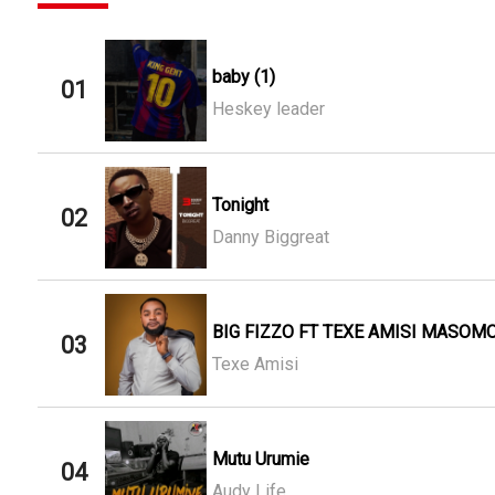
baby (1)
01
Heskey leader
Tonight
02
Danny Biggreat
BIG FIZZO FT TEXE AMISI MASOMO
03
Texe Amisi
Mutu Urumie
04
Audy Life