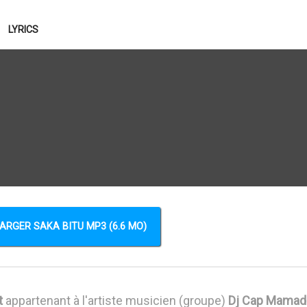
LYRICS
ARGER SAKA BITU MP3 (6.6 MO)
t
appartenant à l'artiste musicien (groupe)
Dj Cap Mamad