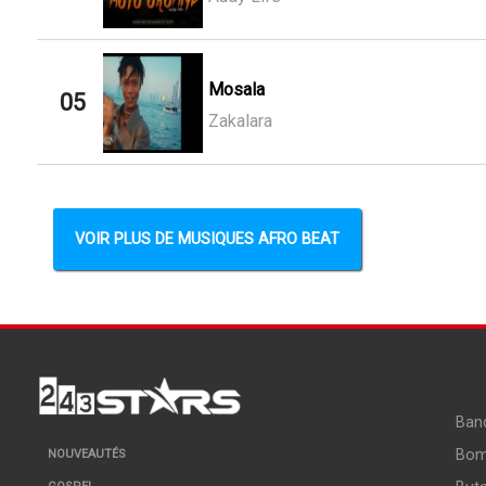
Mosala
05
Zakalara
VOIR PLUS DE MUSIQUES AFRO BEAT
Ban
Bo
NOUVEAUTÉS