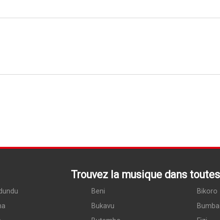
Trouvez la musique dans toutes 
dundu
Beni
Bikoro
ma
Bukavu
Bumba