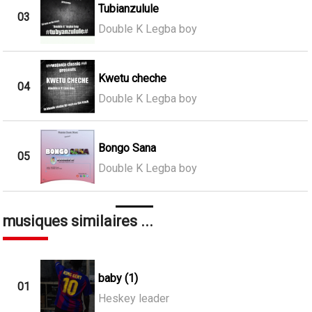
Tubianzulule
03
Double K Legba boy
Kwetu cheche
04
Double K Legba boy
Bongo Sana
05
Double K Legba boy
musiques similaires ...
baby (1)
01
Heskey leader