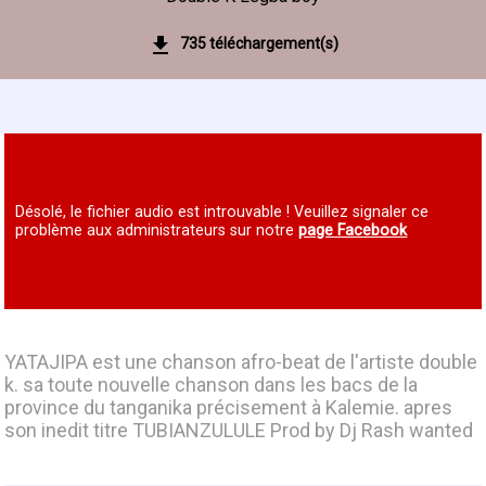
735 téléchargement(s)
Désolé, le fichier audio est introuvable ! Veuillez signaler ce
problème aux administrateurs sur notre
page Facebook
YATAJIPA est une chanson afro-beat de l'artiste double
k. sa toute nouvelle chanson dans les bacs de la
province du tanganika précisement à Kalemie. apres
son inedit titre TUBIANZULULE Prod by Dj Rash wanted