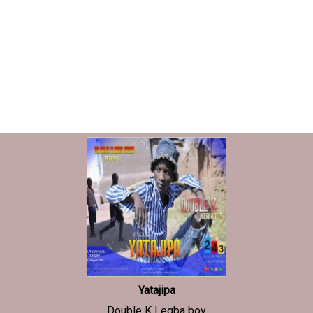
Yatajipa
Double K Legba boy