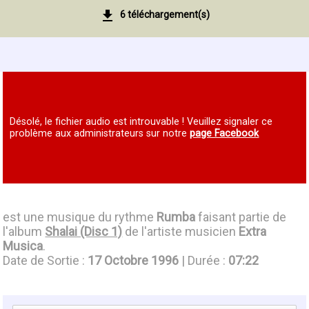
6 téléchargement(s)
Désolé, le fichier audio est introuvable ! Veuillez signaler ce
problème aux administrateurs sur notre
page Facebook
est une musique du rythme
Rumba
faisant partie de
l'album
Shalai (Disc 1)
de l'artiste musicien
Extra
Musica
.
Date de Sortie :
17 Octobre 1996
| Durée :
07:22