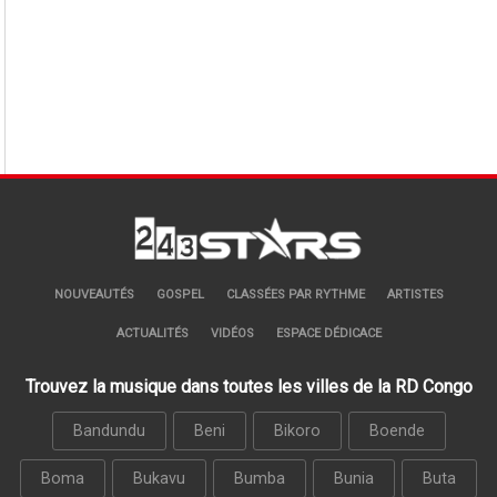
NOUVEAUTÉS
GOSPEL
CLASSÉES PAR RYTHME
ARTISTES
ACTUALITÉS
VIDÉOS
ESPACE DÉDICACE
Trouvez la musique dans toutes les villes de la RD Congo
Bandundu
Beni
Bikoro
Boende
Boma
Bukavu
Bumba
Bunia
Buta