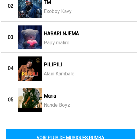
TM
02
Exoboy Kavy
HABARI NJEMA
03
Papy maliro
PILIPILI
04
Alain Kambale
Maria
05
Nande Boyz
VOIR PLUS DE MUSIQUES RUMBA