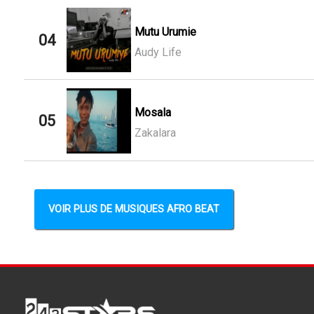
Mutu Urumie
04
Audy Life
Mosala
05
Zakalara
VOIR PLUS DE MUSIQUES AFRO BEAT