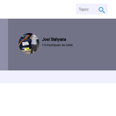
Joel Bahyana
14 musiques au total