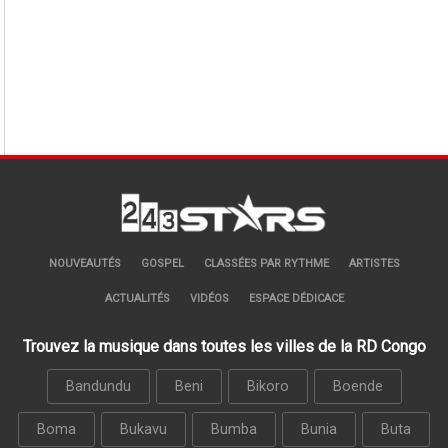
NOUVEAUTÉS
GOSPEL
CLASSÉES PAR RYTHME
ARTISTES
ACTUALITÉS
VIDÉOS
ESPACE DÉDICACE
Trouvez la musique dans toutes les villes de la RD Congo
Bandundu
Beni
Bikoro
Boende
Boma
Bukavu
Bumba
Bunia
Buta