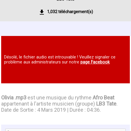
1,032 téléchargement(s)
Désolé, le fichier audio est introuvable ! Veuillez signaler ce
problème aux administrateurs sur notre
page Facebook
Olivia .mp3
est une musique du rythme
Afro Beat
appartenant à l'artiste musicien (groupe)
LB3 Tate
.
Date de Sortie : 4 Mars 2019 | Durée : 04:36.