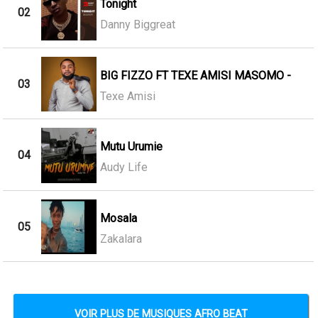
Tonight
02
Danny Biggreat
BIG FIZZO FT TEXE AMISI MASOMO -
03
Texe Amisi
Mutu Urumie
04
Audy Life
Mosala
05
Zakalara
VOIR PLUS DE MUSIQUES AFRO BEAT