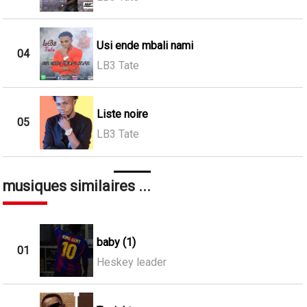
Usi ende mbali nami
04
LB3 Tate
Liste noire
05
LB3 Tate
musiques similaires ...
baby (1)
01
Heskey leader