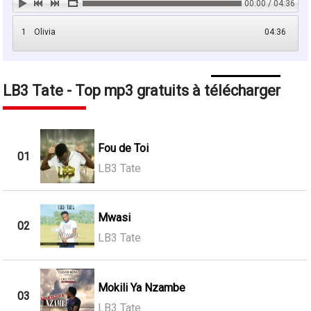
00:00 / 04:36
1
Olivia
04:36
LB3 Tate - Top mp3 gratuits à télécharger
Fou de Toi
01
LB3 Tate
Mwasi
02
LB3 Tate
Mokili Ya Nzambe
03
LB3 Tate