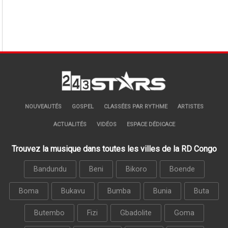
NOUVEAUTÉS
GOSPEL
CLASSÉES PAR RYTHME
ARTISTES
ACTUALITÉS
VIDÉOS
ESPACE DÉDICACE
Trouvez la musique dans toutes les villes de la RD Congo
Bandundu
Beni
Bikoro
Boende
Boma
Bukavu
Bumba
Bunia
Buta
Butembo
Fizi
Gbadolite
Goma