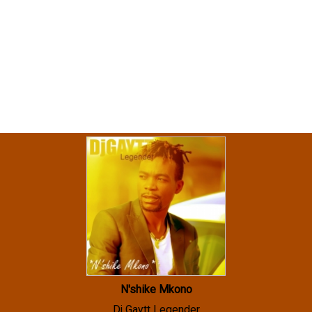
N'shike Mkono
Dj Gaytt Legender