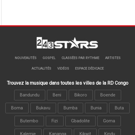
NOUVEAUTÉS
GOSPEL
CLASSÉES PAR RYTHME
ARTISTES
ACTUALITÉS
VIDÉOS
ESPACE DÉDICACE
Trouvez la musique dans toutes les villes de la RD Congo
Bandundu
Beni
Bikoro
Boende
Boma
Bukavu
Bumba
Bunia
Buta
Butembo
Fizi
Gbadolite
Goma
Kalemie
Kananga
Kikwit
Kindu