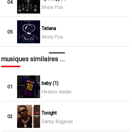
04
Mista Poa
Tatiana
05
Mista Poa
musiques similaires ...
baby (1)
01
Heskey leader
Tonight
02
Danny Biggreat