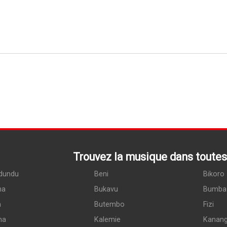
Trouvez la musique dans toutes 
dundu
Beni
Bikoro
ma
Bukavu
Bumba
a
Butembo
Fizi
ma
Kalemie
Kanan