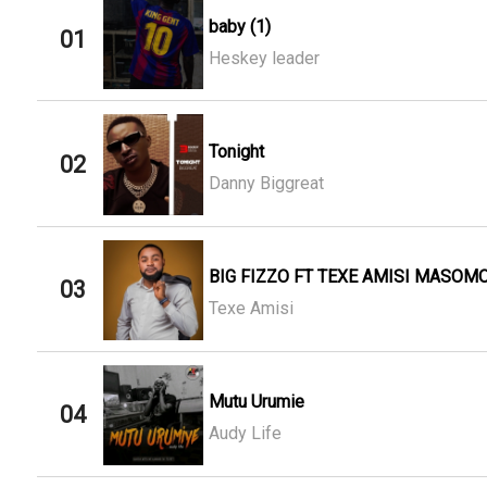
baby (1)
01
Heskey leader
Tonight
02
Danny Biggreat
BIG FIZZO FT TEXE AMISI MASOMO
03
Texe Amisi
Mutu Urumie
04
Audy Life