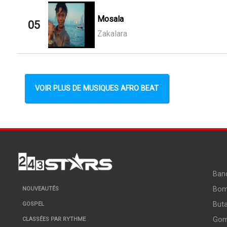
Mosala
05
Zakalara
VOIR PLUS DE MUSIQUES AFRO BEAT
Ban
Bo
NOUVEAUTÉS
But
GOSPEL
Go
CLASSÉES PAR RYTHME