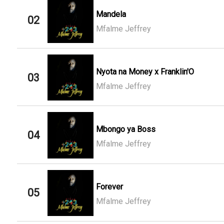
Mandela
02
Mfalme Jeffrey
Nyota na Money x Franklin'O
03
Mfalme Jeffrey
Mbongo ya Boss
04
Mfalme Jeffrey
Forever
05
Mfalme Jeffrey