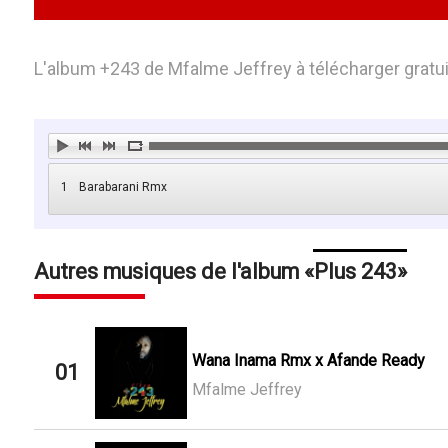
L'album +243 de Mfalme Jeffrey à télécharger gratu
1
Barabarani Rmx
Autres musiques de l'album
Plus 243
Wana Inama Rmx x Afande Ready
01
Mfalme Jeffrey