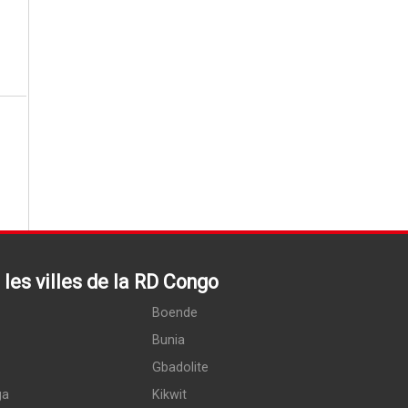
les villes de la RD Congo
Boende
Bunia
Gbadolite
ga
Kikwit