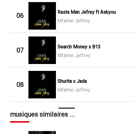
Rasta Man Jefrey ft Askyou
06
Mfalme Jeffrey
Search Money x B13
07
Mfalme Jeffrey
Shurita x Jada
08
Mfalme Jeffrey
musiques similaires ...