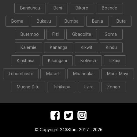
Bandundu
Beni
Bikoro
Boende
Boma
Bukavu
Bumba
Bunia
Buta
Butembo
Fizi
Gbadolite
Goma
Kalemie
Kananga
Kikwit
Kindu
Kinshasa
Kisangani
Kolwezi
Likasi
Lubumbashi
Matadi
Mbandaka
Mbuji-Mayi
Muene-Ditu
Tshikapa
Uvira
Zongo
© Copyright 243Stars 2017 - 2026