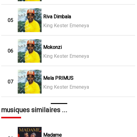
Riva Dimbala
05
King Kester Emeneya
Mokonzi
06
King Kester Emeneya
Mela PRIMUS
07
King Kester Emeneya
musiques similaires ...
Madame