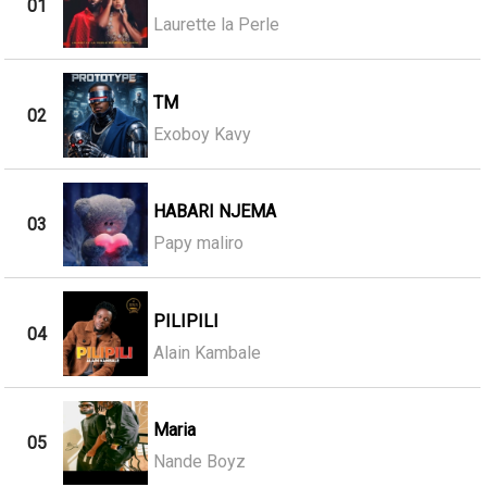
01
Laurette la Perle
TM
02
Exoboy Kavy
HABARI NJEMA
03
Papy maliro
PILIPILI
04
Alain Kambale
Maria
05
Nande Boyz