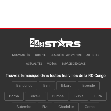
NOUVEAUTÉS
GOSPEL
CLASSÉES PAR RYTHME
ARTISTES
ACTUALITÉS
VIDÉOS
ESPACE DÉDICACE
Trouvez la musique dans toutes les villes de la RD Congo
Bandundu
Beni
Bikoro
Boende
Boma
Bukavu
Bumba
Bunia
Buta
Butembo
Fizi
Gbadolite
Goma