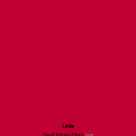
Linda
David Kalupa Elking
feat