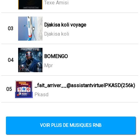
Texe Amisi
Djakisa koli voyage
03
Djakisa koli
BOMENGO
04
Mpr
_fait_arriver__@assistantvirtuelPKASD(256k)
05
Pkasd
VOIR PLUS DE MUSIQUES RNB