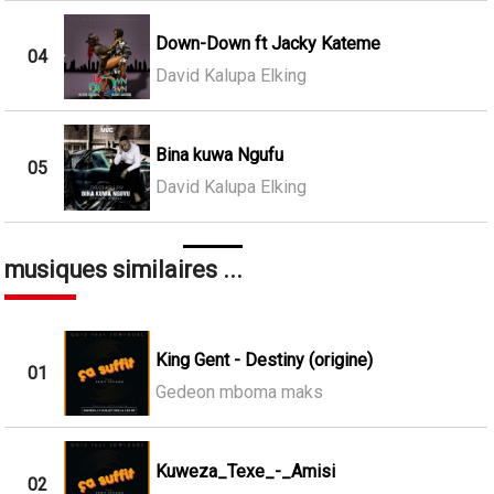
Down-Down ft Jacky Kateme
04
David Kalupa Elking
Bina kuwa Ngufu
05
David Kalupa Elking
musiques similaires ...
King Gent - Destiny (origine)
01
Gedeon mboma maks
Kuweza_Texe_-_Amisi
02