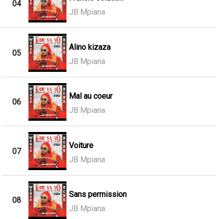
04
JB Mpiana
Alino kizaza
05
JB Mpiana
Mal au coeur
06
JB Mpiana
Voiture
07
JB Mpiana
Sans permission
08
JB Mpiana