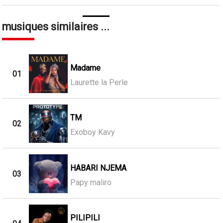
musiques similaires ...
Madame
01
Laurette la Perle
TM
02
Exoboy Kavy
HABARI NJEMA
03
Papy maliro
PILIPILI