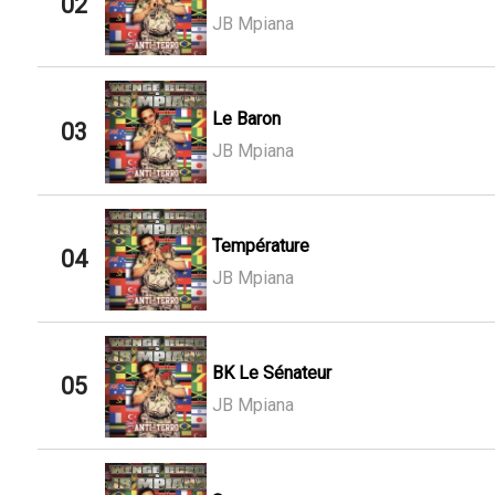
02
JB Mpiana
Le Baron
03
JB Mpiana
Température
04
JB Mpiana
BK Le Sénateur
05
JB Mpiana