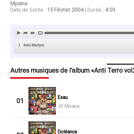
Mpiana
.
Date de Sortie :
15 Février 2004
| Durée :
4:59
1
Kolo Martyrs
Autres musiques de l'album
Anti Terro vol
Esau
01
JB Mpiana
Doléance