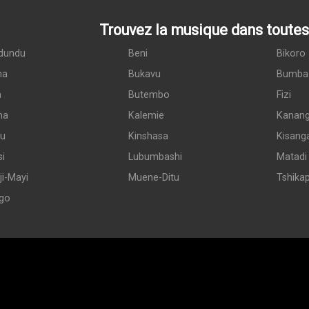
Trouvez la musique dans toutes 
dundu
Beni
Bikoro
ma
Bukavu
Bumba
a
Butembo
Fizi
ma
Kalemie
Kanan
du
Kinshasa
Kisang
si
Lubumbashi
Matadi
i-Mayi
Muene-Ditu
Tshika
go