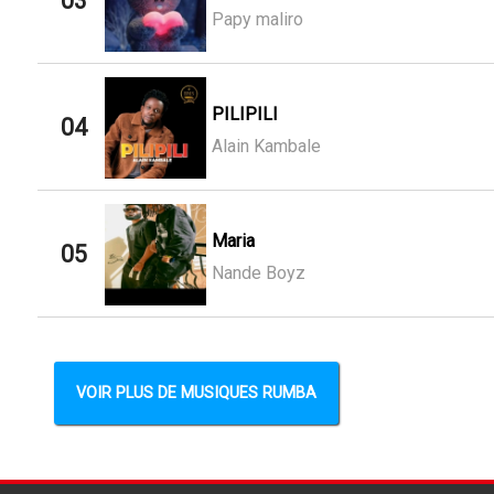
03
Papy maliro
PILIPILI
04
Alain Kambale
Maria
05
Nande Boyz
VOIR PLUS DE MUSIQUES RUMBA