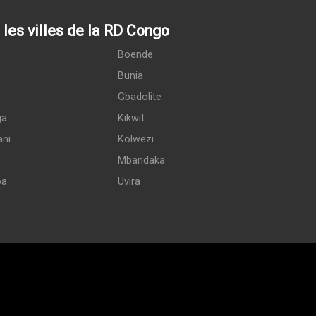
les villes de la RD Congo
Boende
Bunia
Gbadolite
ga
Kikwit
ani
Kolwezi
Mbandaka
pa
Uvira