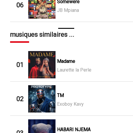
Somewere
06
JB Mpiana
musiques similaires ...
Madame
01
Laurette la Perle
TM
02
Exoboy Kavy
HABARI NJEMA